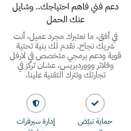
دعم فني فاهم احتياجك.. وشايل
عنك الحمل
في أفق، ما نعتبرك مجرد عميل، أنت
شريك نجاح. نقدم لك بنية تحتية
قوية ودعم برمجي متخصص في لارفل
وفلاتر وووردبريس، عشان تركز في
تجارتك وتترك التقنية علينا.
أداء خوارق
CDN & Security
يعطيك جدار حماية صلب
نحدث أنظمة CloudLinux
ضد الهجمات، عشان تنام
و cPanel دورياً، ونشيل
حماية تبيّض
إدارة سيرفرات
وأنت مرتاح.
عنك هم التشغيل والصيانة
بالكامل.