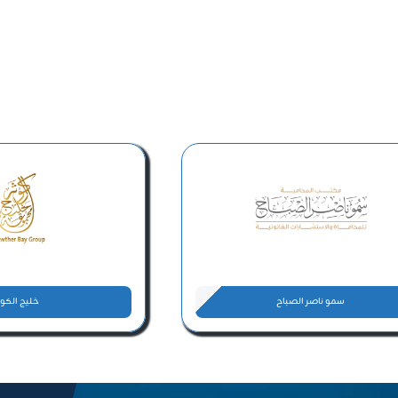
سمو ناصر الصباح
خليج الكوث