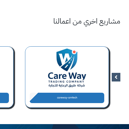
مشاريع اخري من اعمالنا
careway-amtech